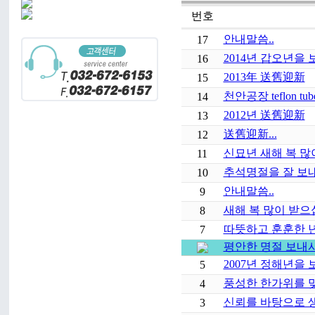
번호
안내말씀..
17
2014년 갑오년을 보
16
2013年 送舊迎新
15
천안공장 teflon 
14
2012년 送舊迎新
13
送舊迎新...
12
신묘년 새해 복 많
11
추석명절을 잘 보
10
안내말씀..
9
새해 복 많이 받으
8
따뜻하고 훈훈한 년
7
평안한 명절 보내
2007년 정해년을 보
5
풍성한 한가위를 맞
4
신뢰를 바탕으로 
3